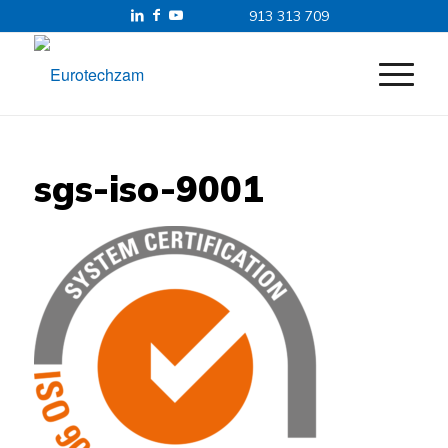
913 313 709
sgs-iso-9001