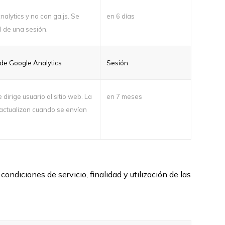
nalytics y no con ga.js. Se
en 6 días
al de una sesión.
r de Google Analytics
Sesión
dirige usuario al sitio web. La
en 7 meses
e actualizan cuando se envían
ndiciones de servicio, finalidad y utilización de las