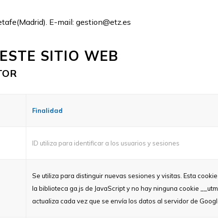
tafe(Madrid). E-mail: gestion@etz.es
 ESTE SITIO WEB
TOR
Finalidad
ID utiliza para identificar a los usuarios y sesiones
Se utiliza para distinguir nuevas sesiones y visitas. Esta cook
la biblioteca ga.js de JavaScript y no hay ninguna cookie __utm
actualiza cada vez que se envía los datos al servidor de Googl