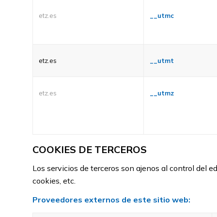
etz.es
__utmc
etz.es
__utmt
etz.es
__utmz
COOKIES DE TERCEROS
Los servicios de terceros son ajenos al control del 
cookies, etc.
Proveedores externos de este sitio web: