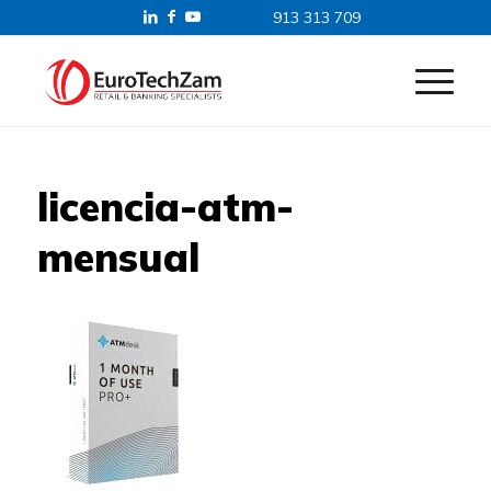
913 313 709
licencia-atm-
mensual