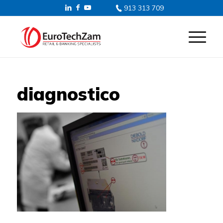
913 313 709
diagnostico